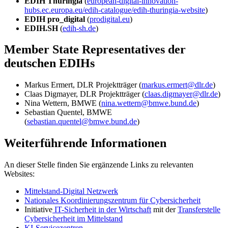
EDIH Thuringia
(
european-digital-innovation-
hubs.ec.europa.eu/edih-catalogue/edih-thuringia-website
)
EDIH pro_digital
(
prodigital.eu
)
EDIH.SH
(
edih-sh.de
)
Member State Representatives der
deutschen EDIHs
Markus Ermert, DLR Projektträger (
markus.ermert@dlr.de
)
Claas Digmayer, DLR Projektträger (
claas.digmayer@dlr.de
)
Nina Wettern, BMWE (
nina.wettern@bmwe.bund.de
)
Sebastian Quentel, BMWE
(
sebastian.quentel@bmwe.bund.de
)
Weiterführende Informationen
An dieser Stelle finden Sie ergänzende Links zu relevanten
Websites:
Mittelstand-Digital Netzwerk
Nationales Koordinierungszentrum für Cybersicherheit
Initiative
IT-Sicherheit in der Wirtschaft
mit der
Transferstelle
Cybersicherheit im Mittelstand
KI-Servicezentren