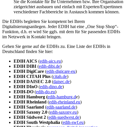
Sie die Kontakte für Ihr Unternehmen bzw. Ihre Organisation
zielgerichtet ausbauen und einfach mit Experten/Expertinnen
verschiedener Fachbereiche in Austausch kommen können.
Die EDIHs begleiten Sie kompetent bei Ihrem
Digitalisierungsanliegen. Jeder EDIH hat eine „One Stop Shop“-
Funktion, d.h. er wird Sie ggfs. mit dem für Sie passenden EDIHs
im Netzwerk in Kontakt bringen.
Gehen Sie gerne auf die EDIHs zu. Eine Liste der EDIHs in
Deutschland finden Sie hier:
EDIH AICS
(
edih-aics.eu
)
EDIH DIBI
(
edih-dibi.de
)
EDIH
DigiCare
(
edih-digicare-eu
)
EDIH CITAH Plus
(
citah.de
)
EDIH DAISEC 2.0
(
daisec.de
)
EDIH DInO
(
edih-dino.de
)
EDIH-DO
(
edih-do.eu
)
EDIH Hamburg (
edih-hamburg.d
e)
EDIH Rheinland
(
edih-rheinland.eu
)
EDIH Saarland
(
edih-saarland.de
)
EDIH Saxony 2.0
(
edih-saxony.eu
)
EDIH Südwest 2
(
edih-suedwest.de
)
EDIH South Westphalia
(
edih-swf.eu
)