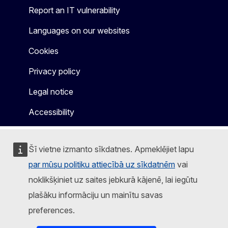
Report an IT vulnerability
Languages on our websites
Cookies
Privacy policy
Legal notice
Accessibility
Šī vietne izmanto sīkdatnes. Apmeklējiet lapu
par mūsu politiku attiecībā uz sīkdatnēm
vai
noklikšķiniet uz saites jebkurā kājenē, lai iegūtu
plašāku informāciju un mainītu savas
preferences.